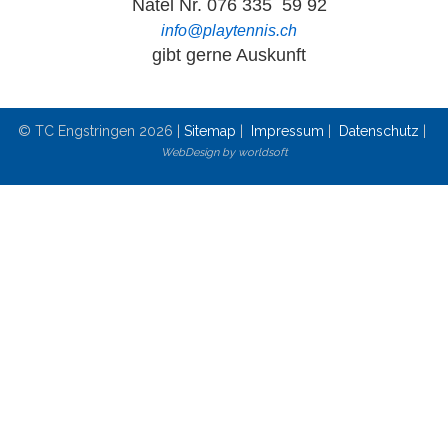
Natel Nr. 076 335 59 92
info@playtennis.ch
gibt gerne Auskunft
© TC Engstringen 2026 |
Sitemap
|
Impressum
|
Datenschutz
|
WebDesign by worldsoft